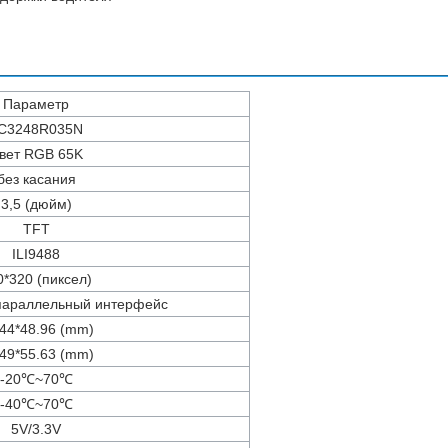
Параметр
C3248R035N
вет RGB 65K
без касания
3,5 (дюйм)
TFT
ILI9488
0*320 (пиксел)
параллельный интерфейс
.44*48.96 (mm)
.49*55.63 (mm)
-20℃~70℃
-40℃~70℃
5V/3.3V