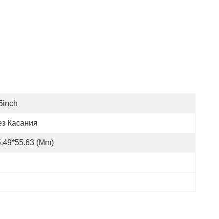
5inch
ез Касания
.49*55.63 (mm)