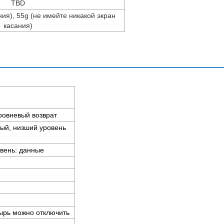
TBD
ния), 55g (не имейте никакой экран
касания)
ровневый возврат
ый, низший уровень
овень: данные
ырь можно отключить