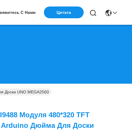
вяжитесь С Нами
Цитата
 Для Доски UNO MEGA2560
LI9488 Модуля 480*320 TFT
 Arduino Дюйма Для Доски