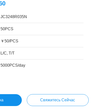
60
JC3248R035N
50PCS
￥50/PCS
L/C, T/T
5000PCS/day
на
Свяжитесь Сейчас