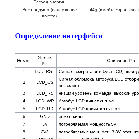
Расход энергии
Вес продукта (содержание
44g (имейте экран каса
пакета)
Определение интерфейса
Ярлык
Номер
Описание Pin
Pin
1
LCD_RST
Сигнал возврата автобуса LCD, низкоу
Сигнал обломока автобуса LCD отборн
2
LCD_CS
позволяет
3
LCD_RS
низший уровень: команда, высокий ур
4
LCD_WR
Автобус LCD пишет сигнал
5
LCD_RD
Автобус LCD прочитал сигнал
6
GND
Земля силы
7
5V
потребляемая мощность 5V
8
3V3
потребляемую мощность 3.3V, этот шт