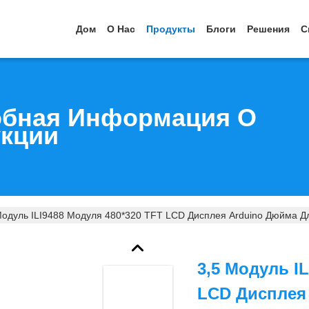
Дом
О Нас
Продукты
Блоги
Решения
С
бная Информация О
кции
Модуль ILI9488 Модуля 480*320 TFT LCD Дисплея Arduino Дюйма
3,5 Модуль I
LCD Дисплея