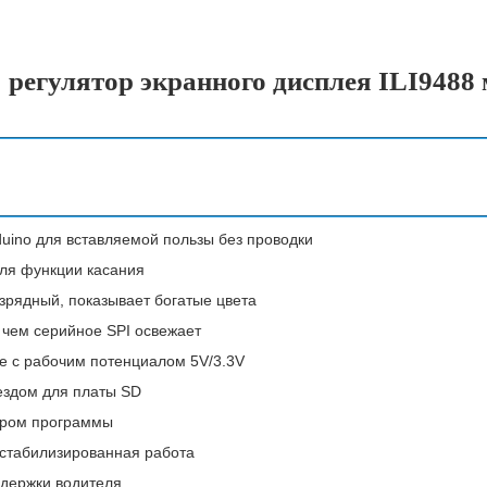
5" регулятор экранного дисплея ILI94
uino для вставляемой пользы без проводки
ля функции касания
рядный, показывает богатые цвета
 чем серийное SPI освежает
ое с рабочим потенциалом 5V/3.3V
нездом для платы SD
мером программы
 стабилизированная работа
ддержки водителя