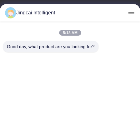
Электронная почта
Jingcai Intelligent
david@guition.com
5:18 AM
Наш адрес
Good day, what product are you looking for?
Адрес
Улица Dalang, район Longhua, город Шэньчжэня, провинция
Гуандун
Телефон
18665866730-18665866730
Политика конфиденциальности
|
Карта сайта
Китай хорошо. Качество Модуль дисплея ESP32 Доставщик.