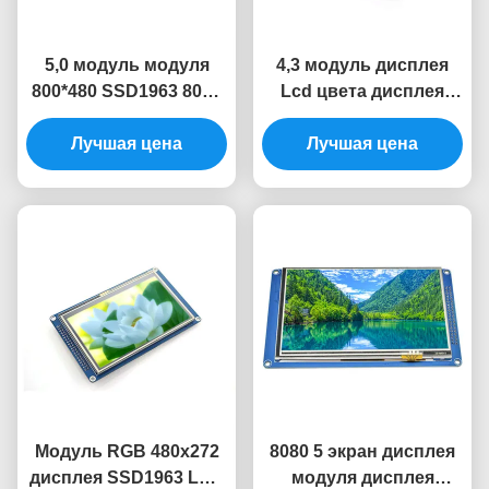
5,0 модуль модуля
4,3 модуль дисплея
800*480 SSD1963 8080
Lcd цвета дисплея
LCD TFT дисплея LCD
SSD1963 модуля
Лучшая цена
дюйма
480x272 Tft Lcd
Лучшая цена
дисплея LCD дюйма
Модуль RGB 480x272
8080 5 экран дисплея
дисплея SSD1963 LCD
модуля дисплея