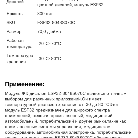
Дисплей
цветной дисплей, модуль ESP32
Яркость
800 нит
SKU
ESP32-8048S070C
Размер
70,0 дюйма
Рабочая
-20°C~70°C
температура
Температура
-30°C~80°C
хранения
Применение:
Модуль ЖК-дисплея ESP32-8048S070C является отличным
выбором для различных приложений.Он имеет
температурный диапазон хранения от -30 до 80 °CЭтот
модуль ESP32 предназначен для широкого спектра
применений, включая промышленный, медицинский,
автомобильный, потребительский и другие рынки.такие как
промышленные системы управления, медицинское
оборудование, автомобильная электроника, потребительские
товары и многое другое.ESP32-8048S070C обеспечивает