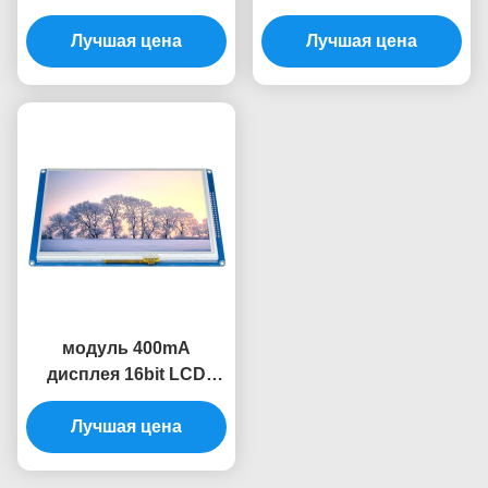
модуль Tft Lcd 4,3
модуля 800x480
дюймов с касанием
Лучшая цена
SSD1963 TFT дисплея
Лучшая цена
Lcd дюйма умный
модуль 400mA
дисплея 16bit LCD
экран дисплея модуля
Tft Lcd 7 дюймов
Лучшая цена
умный