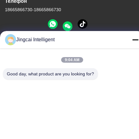
Телефон
18665866730-18665866730
Jingcai Intelligent
Политика конфиденциальности
|
Карта сайта
Китай хорошо. Качество Модуль дисплея ESP32 Доставщик.
9:04 AM
-2026 Shenzhen Jingcai Intelligent Co., Ltd. Все. Все права
защищены.
Good day, what product are you looking for?