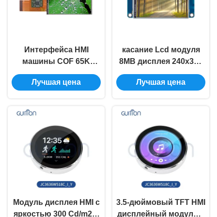
Интерфейса HMI
касание Lcd модуля
машины COF 65K
8MB дисплея 240x320
модуль человеческого
HMI
Лучшая цена
Лучшая цена
Lcd Tft 2,4 дюйма без
сопротивляющееся
касания
изображение шрифта
кода 2,4 дюймов
свободное
Модуль дисплея HMI с
3.5-дюймовый TFT HMI
яркостью 300 Cd/m2 и
дисплейный модуль с