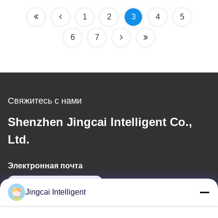
дюймовым размером
автоматизации
для промышленного
1
2
3
4
5
управления
6
7
Свяжитесь с нами
Shenzhen Jingcai Intelligent Co.,
Ltd.
Электронная почта
david@guition.com
Jingcai Intelligent