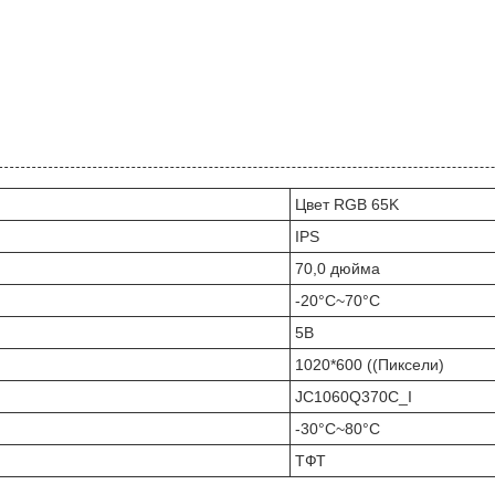
Цвет RGB 65K
IPS
70,0 дюйма
-20°C~70°C
5В
1020*600 ((Пиксели)
JC1060Q370C_I
-30°C~80°C
ТФТ