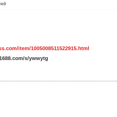
лей
ss.com/item/1005008511522915.html
zn1688.com/s/ywwytg