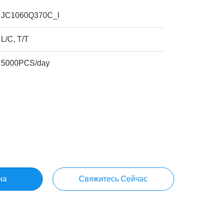
JC1060Q370C_I
L/C, T/T
5000PCS/day
на
Свяжитесь Сейчас