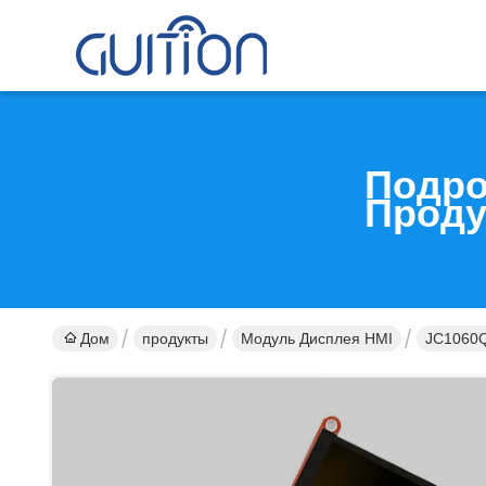
Подро
Проду
Дом
продукты
Модуль Дисплея HMI
JC1060Q