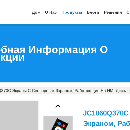
Дом
О Нас
Продукты
Блоги
Решения
С
бная Информация О
кции
370C Экраны С Сенсорным Экраном, Работающие На HMI Диспле
JC1060Q370C
Экраном, Ра