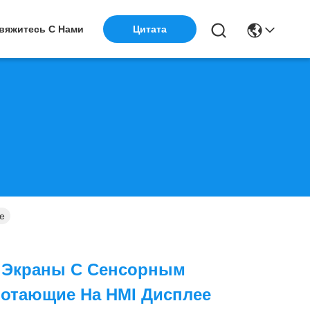
Цитата
вяжитесь С Нами
е
 Экраны С Сенсорным
ботающие На HMI Дисплее