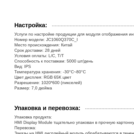
Настройка:
Услуги по настройке продукции для модуля отображения и
Номер модели: JC1060Q370C_I
Место происхождения: Китай
Срок доставки: 28 дней
Условия оплаты: L/C, T/T
Способность к поставкам: 5000 шт/день
Вид: IPS
Температура хранения: -30°C~80°C
Цвет дисплея: RGB 65K цвет
Разрешение: 1020*600 (пикселей)
Размер: 7,0 дюйма
Упаковка и перевозка:
Упаковка продукта:
HMI Display Module тщательно упакован в прочную картонн
Перевозка:
Заказы на HMI дисплейный модуль обрабатываются в течен