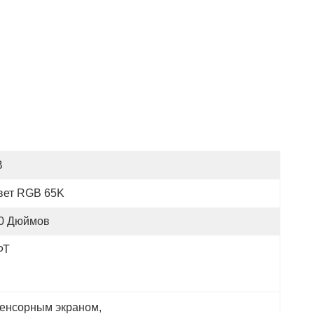
В
вет RGB 65K
.0 Дюймов
ФТ
сенсорным экраном
, 