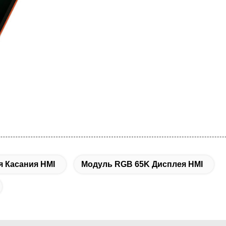
 Касания HMI
Модуль RGB 65K Дисплея HMI